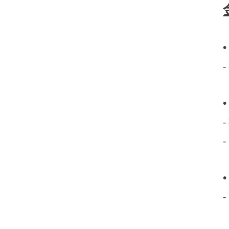
•
•
•