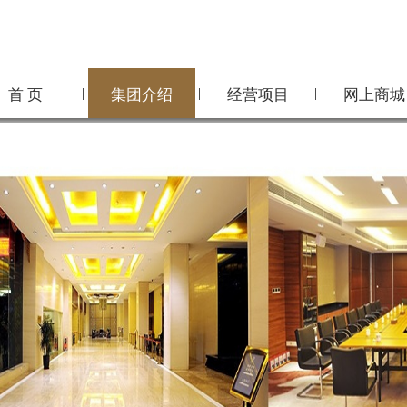
|
|
|
首 页
集团介绍
经营项目
网上商城