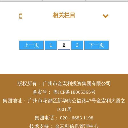
相关栏目
上一页
1
2
3
下一页
版权所有：
广州市金宏利投资集团有限公司
备案号：
粤ICP备18065365号
集团地址：
广州市花都区新华街公益路47号金宏利大厦之
1601房
集团电话：
020 - 6683 1198
技术支持：
金宏利信息管理中心