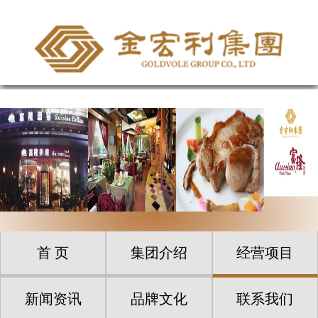
首 页
集团介绍
经营项目
新闻资讯
品牌文化
联系我们