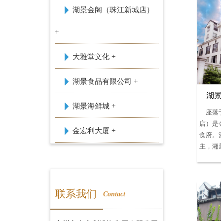
湖景金阁（珠江新城店）
+
大雅堂文化 +
湖景食品有限公司 +
湖
湖景海鲜城 +
座落
店）是
金宏利大厦 +
食府。
主，湘菜
联系我们
Contact