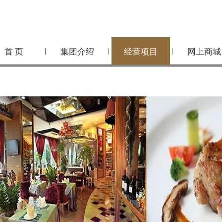
|
|
|
首 页
集团介绍
经营项目
网上商城