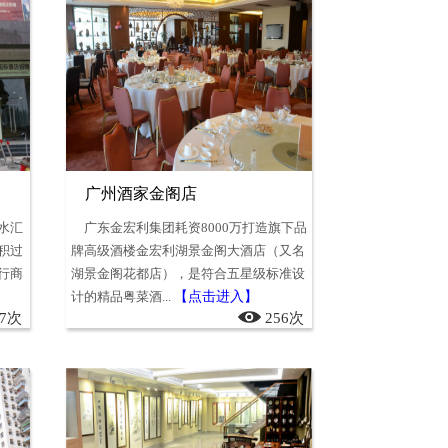
广州酒家金阁店
水汇
广东金宏利集团耗资8000万打造旗下品
积过
牌高级酒楼金宏利湖景金阁大酒店（又名
行商
湖景金阁花都店），是符合五星级标准设
】
计的精品粤菜酒...
【点击进入】
27次
256次