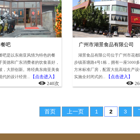
季餐吧
广州市湖景食品有限公司
餐吧是以东南亚风情为特色的餐
湖景食品有限公司位于广州市花都
于英德和广东消费者的饮食喜好，
步镇茶塘路4号1栋，拥有一座5000
破，大胆创新。将经典东南亚美食
方米标准厂房，配置大批高端生产设
代的设计经营...
【点击进入】
实施全封闭式的...
【点击进入】
240次
2
首页
上一页
1
2
3