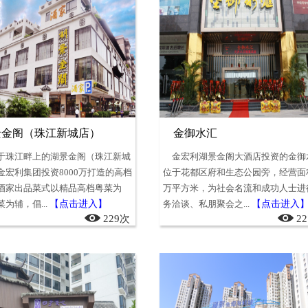
景金阁（珠江新城店）
金御水汇
于珠江畔上的湖景金阁（珠江新城
金宏利湖景金阁大酒店投资的金御
金宏利集团投资8000万打造的高档
位于花都区府和生态公园旁，经营面
酒家出品菜式以精品高档粤菜为
万平方米，为社会名流和成功人士进
为辅，倡...
【点击进入】
务洽谈、私朋聚会之...
【点击进入
229次
2